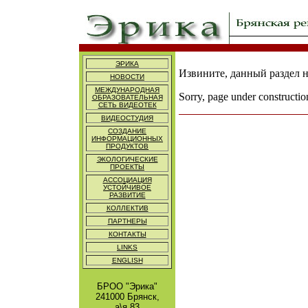
ЭРИКА
Извините, данный раздел на
НОВОСТИ
МЕЖДУНАРОДНАЯ
Sorry, page under construction
ОБРАЗОВАТЕЛЬНАЯ
СЕТЬ ВИДЕОТЕК
ВИДЕОСТУДИЯ
СОЗДАНИЕ
ИНФОРМАЦИОННЫХ
ПРОДУКТОВ
ЭКОЛОГИЧЕСКИЕ
ПРОЕКТЫ
АССОЦИАЦИЯ
УСТОЙЧИВОЕ
РАЗВИТИЕ
КОЛЛЕКТИВ
ПАРТНЕРЫ
КОНТАКТЫ
LINKS
ENGLISH
БРОО "Эрика"
241000 Брянск,
а\я 83