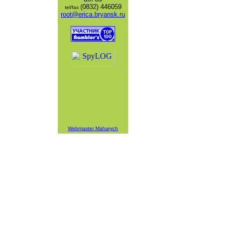
(0832) 446059
tel/fax
root@erica.bryansk.ru
Webmaster Maharych