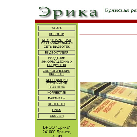
ЭРИКА
НОВОСТИ
МЕЖДУНАРОДНАЯ
ОБРАЗОВАТЕЛЬНАЯ
СЕТЬ ВИДЕОТЕК
ВИДЕОСТУДИЯ
СОЗДАНИЕ
ИНФОРМАЦИОННЫХ
ПРОДУКТОВ
ЭКОЛОГИЧЕСКИЕ
ПРОЕКТЫ
АССОЦИАЦИЯ
УСТОЙЧИВОЕ
РАЗВИТИЕ
КОЛЛЕКТИВ
ПАРТНЕРЫ
КОНТАКТЫ
LINKS
ENGLISH
БРОО "Эрика"
241000 Брянск,
а\я 83